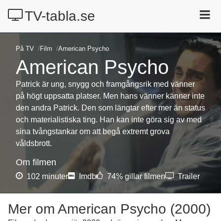
TV-tabla.se
Idag på TV
På TV
Film
American Psycho
Radio
American Psycho
Kanaler
Patrick är ung, snygg och framgångsrik med vänner
Film
på högt uppsatta platser. Men hans vänner känner inte
den andra Patrick. Den som längtar efter mer än status
Sport
och materialistiska ting. Han kan inte göra sig av med
Streaming
sina tvångstankar om att begå extremt grova
våldsbrott.
Sök
Om filmen
102 minuter
Imdb
74% gillar filmen
Trailer
Mer om American Psycho (2000)