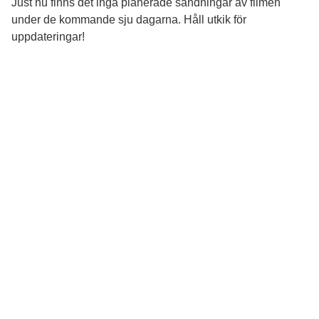
Just nu finns det inga planerade sändningar av filmen
under de kommande sju dagarna. Håll utkik för
uppdateringar!