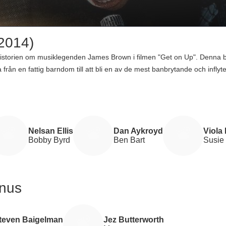
2014)
 historien om musiklegenden James Brown i filmen "Get on Up". Denna b
från en fattig barndom till att bli en av de mest banbrytande och inflyt
dwick Boseman levererar en oförglömlig prestation som James Brown,
kroyd som Ben Bart. Regisserad av Tate Taylor, är "Get on Up" en film 
liska geni och outtröttliga anda. Med en budget på cirka 30 miljoner dol
 till "The Godfather of Soul" och ett måste för alla musikälskare.
Nelsan Ellis
Dan Aykroyd
Viola
Bobby Byrd
Ben Bart
Susie
anus
teven Baigelman
Jez Butterworth