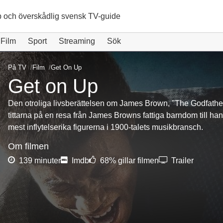
 och överskådlig svensk TV-guide
Film
Sport
Streaming
Sök
På TV
Film
Get On Up
Get on Up
Den otroliga livsberättelsen om James Brown, "The Godfather 
tittarna på en resa från James Browns fattiga barndom till hans
mest inflytelserika figurerna i 1900-talets musikbransch.
Om filmen
139 minuter
Imdb
68% gillar filmen
Trailer