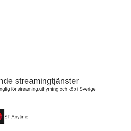
ande streamingtjänster
nglig för
streaming
,
uthyrning
och
köp
i Sverige
SF Anytime