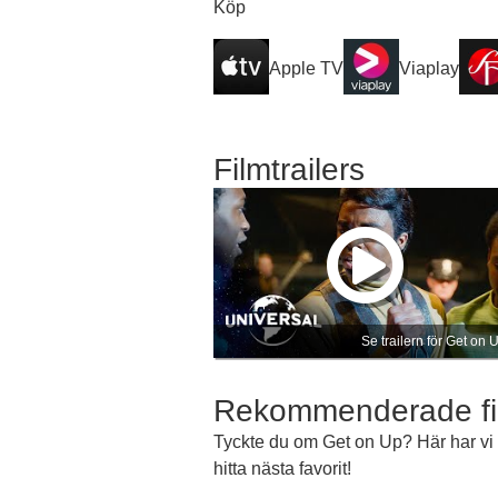
Köp
Apple TV
Viaplay
Filmtrailers
Se trailern för Get on 
Rekommenderade fi
Tyckte du om Get on Up? Här har vi 
hitta nästa favorit!