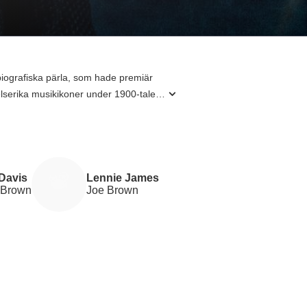
iografiska pärla, som hade premiär
elserika musikikoner under 1900-talet.
 stöds han av talanger som Nelsan
som inte bara berättar historien om
lar och en intäkt på över 33 miljoner
 Davis
Lennie James
 Brown
Joe Brown