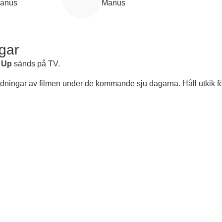
anus
Manus
gar
 Up
sänds på TV.
ndningar av filmen under de kommande sju dagarna. Håll utkik f