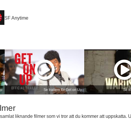
SF Anytime
Up
Se trailern för Get on Up
Se tr
lmer
samlat liknande filmer som vi tror att du kommer att uppskatta.