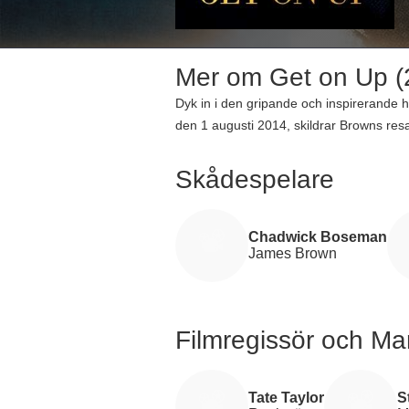
Mer om Get on Up (
Dyk in i den gripande och inspirerande
den 1 augusti 2014, skildrar Browns resa 
Med en stjärnspäckad ensemble där Cha
Ellis i rollen som Bobby Byrd och Dan Ay
Skådespelare
Browns liv utan också hyllar hans musika
dollar, är filmens 139 minuter en hyllning
Chadwick Boseman
James Brown
Filmregissör och M
Tate Taylor
S