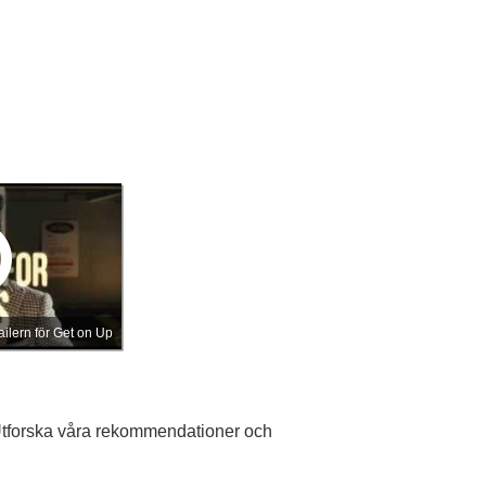
ailern för Get on Up
 Utforska våra rekommendationer och