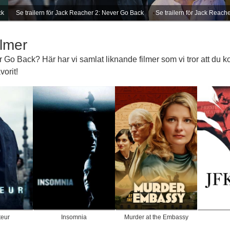
ck
Se trailern för Jack Reacher 2: Never Go Back
Se trailern för Jack Reach
lmer
Go Back? Här har vi samlat liknande filmer som vi tror att du k
orit!
eur
Insomnia
Murder at the Embassy