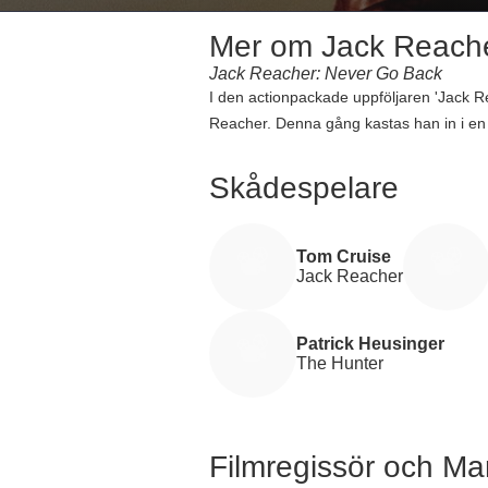
Mer om Jack Reache
Jack Reacher: Never Go Back
I den actionpackade uppföljaren 'Jack R
Reacher. Denna gång kastas han in i en 
utredningsenhet, arresteras anklagad för 
tillsammans ger de sig ut på en farofyll
Skådespelare
mörk konspiration. Under deras jakt på 
Regisserad av Edward Zwick och med en s
en budget på 60 miljoner dollar. Premiä
Tom Cruise
Jack Reacher
djupare berättelse om lojalitet och rättvi
Patrick Heusinger
The Hunter
Filmregissör och M