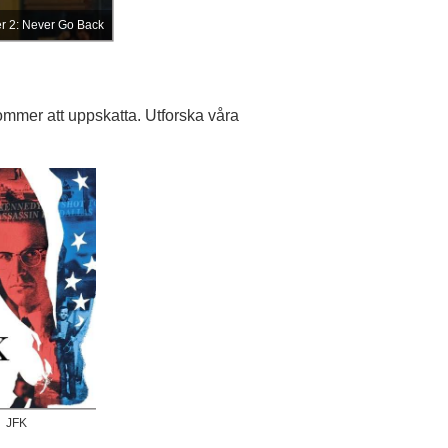
er 2: Never Go Back
ommer att uppskatta. Utforska våra
JFK