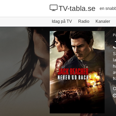
TV-tabla.se
en snabb
Idag på TV
Radio
Kanaler
P
S
l
h
a
f
O