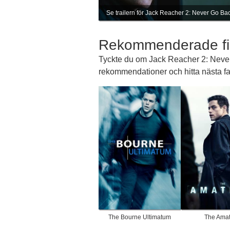
Se trailern för Jack Reacher 2: Never Go Ba
Rekommenderade fi
Tyckte du om Jack Reacher 2: Never 
rekommendationer och hitta nästa fav
The Bourne Ultimatum
The Amat