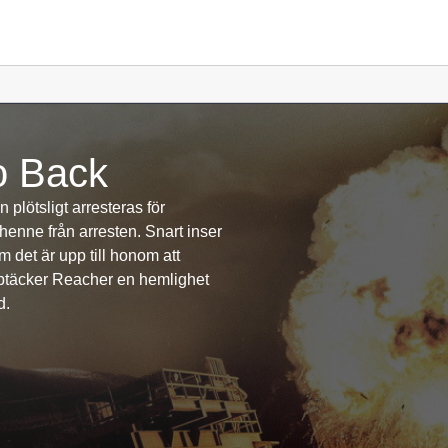
o Back
plötsligt arresteras för
henne från arresten. Snart inser
m det är upp till honom att
pptäcker Reacher en hemlighet
d.