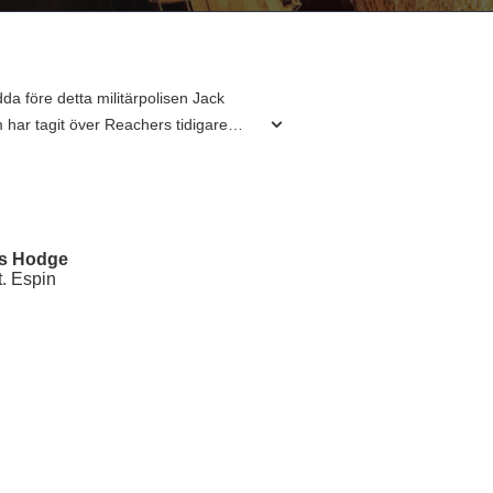
a före detta militärpolisen Jack
 har tagit över Reachers tidigare
ngelset för att frita henne, och
ipande bara är toppen av isberget i en
t förflutna som kan förändra allt.
kt på cirka 162 miljoner dollar mot
ning och action utan även på en
is Hodge
. Espin