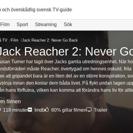
 och överskådlig svensk TV-guide
Film
Sport
Streaming
Sök
å TV
Film
Jack Reacher 2: Never Go Back
Jack Reacher 2: Never G
usan Turner har tagit över Jacks gamla utredningsenhet. När hon 
andsförräderi måste Reacher, övertygad om hennes oskuld, frita 
an att gripandet bara är en liten del av en större konspiration, so
vslöja innan den kostar dem båda livet. På flykt undan lagen u
rån hans förflutna, vilken kan komma att förändra hans liv för allti
m filmen
118 minuter
Imdb
60% gillar filmen
Trailer