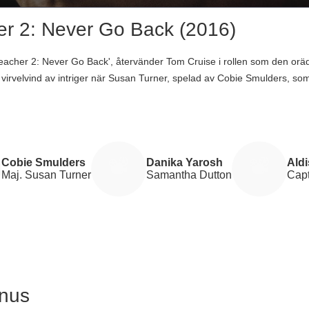
r 2: Never Go Back (2016)
eacher 2: Never Go Back', återvänder Tom Cruise i rollen som den orädd
virvelvind av intriger när Susan Turner, spelad av Cobie Smulders, som
landsförräderi. Reacher, övertygad om Turners oskuld, bryter sig in i fä
d flykt för att rensa hennes namn. Men snart upptäcker de att hennes gr
sanningen, stöter Reacher på en chockerande uppenbarelse från sitt ege
peltid på 118 minuter, blev filmen en ekonomisk framgång med en intä
rdatumet var den 19 oktober 2016, och filmen bjuder inte bara på spän
Cobie Smulders
Danika Yarosh
Ald
Maj. Susan Turner
Samantha Dutton
Capt
sa.
anus