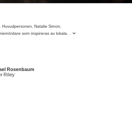
ll. Huvudpersonen, Natalie Simon,
eriemördare som inspireras av lokala
r samman dödsfallen och avslöjar att
l Gardener och Brenda Bates, vilket
' en kassasuccé som drog in över 72
ar denna film skräck med spänning, och
ael Rosenbaum
r Riley