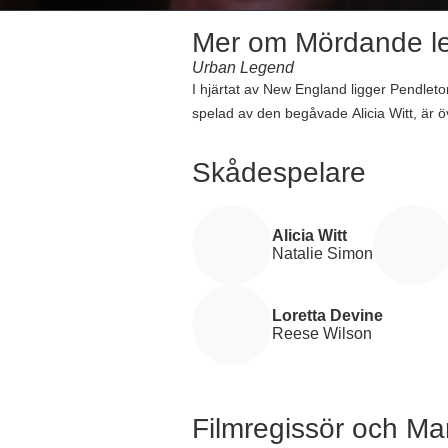
Mer om Mördande le
Urban Legend
I hjärtat av New England ligger Pendleto
spelad av den begåvade Alicia Witt, är 
legender. Trots hennes varningar, avfär
Natalie själv kan vara nästa måltavla. 
Skådespelare
bidrar till filmens spännande atmosfär.
miljoner dollar världen över, på en bud
håller tittaren på kanten av sin plats från b
Alicia Witt
Natalie Simon
Loretta Devine
Reese Wilson
Filmregissör och M