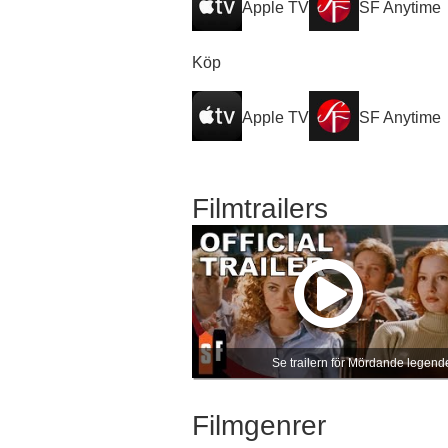
Apple TV
SF Anytime
Köp
Apple TV
SF Anytime
Filmtrailers
Se trailern för Mördande legend
Filmgenrer