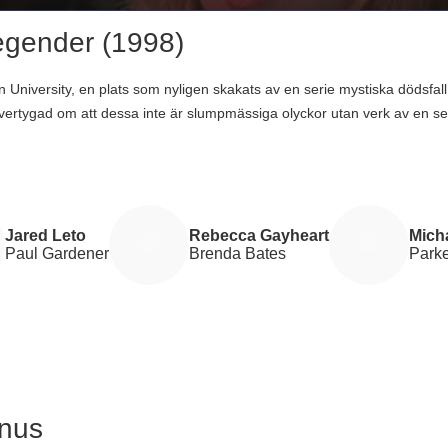
gender (1998)
n University, en plats som nyligen skakats av en serie mystiska dödsfa
övertygad om att dessa inte är slumpmässiga olyckor utan verk av en s
dar hennes vänner hennes teorier - tills en skrämmande upptäckt binde
Jared Leto och Rebecca Gayheart levererar starka prestationer som Pau
 Regisserad av Jamie Blanks och släppt 1998, blev 'Mördande legender
get av endast 14 miljoner kronor. Med en speltid på 100 minuter, bland
örjan till slut.
Jared Leto
Rebecca Gayheart
Mich
Paul Gardener
Brenda Bates
Parke
anus