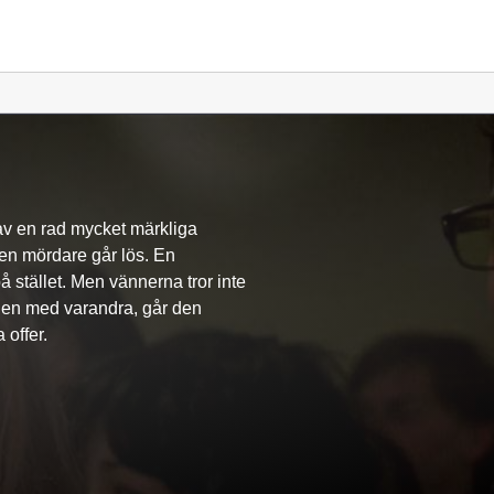
av en rad mycket märkliga
len mördare går lös. En
 stället. Men vännerna tror inte
llen med varandra, går den
 offer.