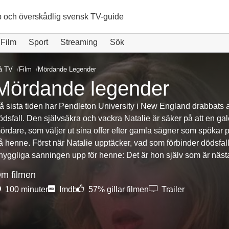
 och överskådlig svensk TV-guide
Film
Sport
Streaming
Sök
å TV
Film
Mördande Legender
Mördande legender
å sista tiden har Pendleton University i New England drabbats 
ödsfall. Den självsäkra och vackra Natalie är säker på att en ga
ördare, som väljer ut sina offer efter gamla sägner som spökar på
å henne. Först när Natalie upptäcker, vad som förbinder dödsfa
hyggliga sanningen upp för henne: Det är hon själv som är nästa
m filmen
100 minuter
Imdb
57% gillar filmen
Trailer