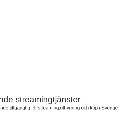
ande streamingtjänster
de tillgänglig för
streaming
,
uthyrning
och
köp
i Sverige