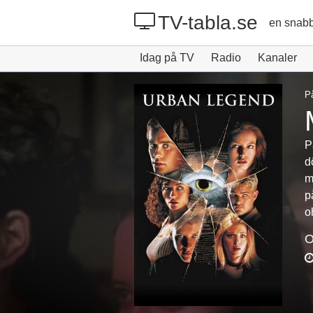
TV-tabla.se
en snabb
Idag på TV
Radio
Kanaler
P
P
d
m
p
o
O