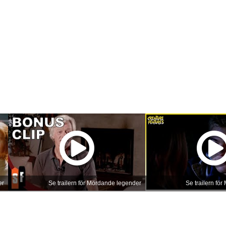
er
Se trailern för Mördande legender
Se trailern fö