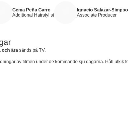
Gema Peña Garro
Ignacio Salazar-Simps
Additional Hairstylist
Associate Producer
gar
 och ära
sänds på TV.
ndningar av filmen under de kommande sju dagarna. Håll utkik f