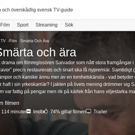
 och överskådlig svensk TV-guide
Film
Sport
Streaming
Sök
 TV
Film
Smärta Och Ära
Smärta och ära
t drama om filmregissören Salvador som nått stora framgångar i 
lavor" precis restaurerats och snart ska få nypremiär. Samtidigt
ämpor och kanske ännu mer av en tomhetskänsla - vad betyder
r haft i sin yrkeskarriär? I jakten på livets mening drömmer sig S
m var fattig på pengar men rik på kärlek från hans viljestarka 
m filmen
114 minuter
Imdb
74% gillar filmen
Trailer