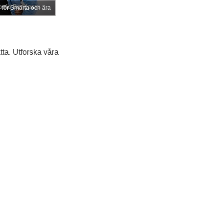
n för Smärta och ära
tta. Utforska våra