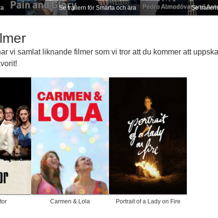
ra
Se trailern för Smärta och ära
Se trailer
lmer
 vi samlat liknande filmer som vi tror att du kommer att uppska
orit!
tor
Carmen & Lola
Portrait of a Lady on Fire