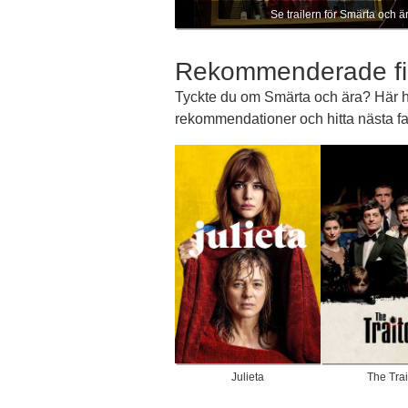
Se trailern för Smärta och ä
Rekommenderade fi
Tyckte du om Smärta och ära? Här har
rekommendationer och hitta nästa fav
Julieta
The Trai