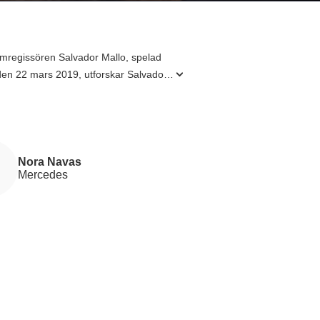
filmregissören Salvador Mallo, spelad
 den 22 mars 2019, utforskar Salvador
lavor' konfronteras han med sitt
ngar med nyckelfigurer från hans liv,
do (Leonardo Sbaraglia). Med en
ttelse som utforskar konstens,
tar Almodóvars mästerskap i
Nora Navas
Mercedes