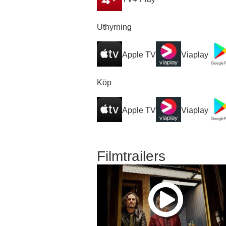
Uthyrning
Apple TV
Viaplay
Köp
Apple TV
Viaplay
Filmtrailers