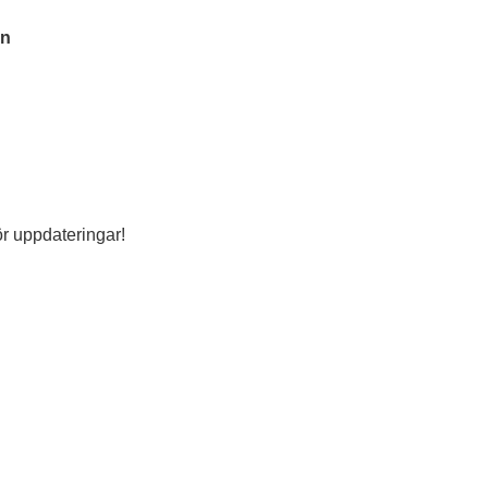
on
ör uppdateringar!