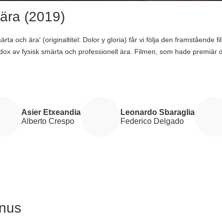
ära (2019)
 och ära' (originaltitel: Dolor y gloria) får vi följa den framstående 
adox av fysisk smärta och professionell ära. Filmen, som hade premiär
framgångens verkliga värde. Genom en nypremiär av hans mästerverk 'F
av fattigdom men rik på kärlek från hans mamma Jacinta, och återföreni
to Crespo (Asier Etxeandia) och hans förlorade kärlek Federico Delga
bal intäkt på 37,359,689$, är 'Smärta och ära' en djupt personlig berä
en är 114 minuter av ren emotionell och visuell skönhet, vilket bekräf
Asier Etxeandia
Leonardo Sbaraglia
Alberto Crespo
Federico Delgado
anus