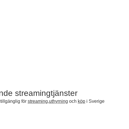
ande streamingtjänster
illgänglig för
streaming
,
uthyrning
och
köp
i Sverige