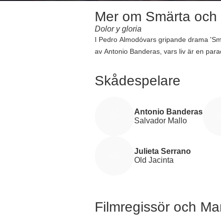
Mer om Smärta och 
Dolor y gloria
I Pedro Almodóvars gripande drama 'Smärta
av Antonio Banderas, vars liv är en par
Mallos inre kamp och reflektioner över 
förflutna, inklusive en barndom präglad 
Skådespelare
såsom hans tidigare skådespelare Alber
budget på cirka 10,769,016 kr och en glo
minnenas och försoningens kraft. Speltid
Antonio Banderas
Salvador Mallo
filmkonsten.
Julieta Serrano
Old Jacinta
Filmregissör och M