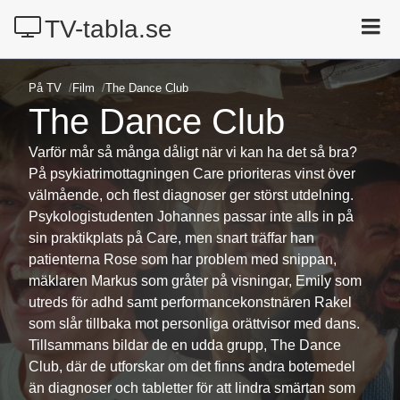
TV-tabla.se
Idag på TV
På TV
Film
The Dance Club
Radio
The Dance Club
Kanaler
Varför mår så många dåligt när vi kan ha det så bra?
Film
På psykiatrimottagningen Care prioriteras vinst över
välmående, och flest diagnoser ger störst utdelning.
Sport
Psykologistudenten Johannes passar inte alls in på
Streaming
sin praktikplats på Care, men snart träffar han
patienterna Rose som har problem med snippan,
Sök
mäklaren Markus som gråter på visningar, Emily som
utreds för adhd samt performancekonstnären Rakel
som slår tillbaka mot personliga orättvisor med dans.
Tillsammans bildar de en udda grupp, The Dance
Club, där de utforskar om det finns andra botemedel
än diagnoser och tabletter för att lindra smärtan som