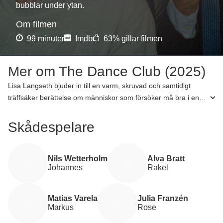
bubblar under ytan.
Om filmen
99 minuter
Imdb
63% gillar filmen
Mer om The Dance Club (2025)
Lisa Langseth bjuder in till en varm, skruvad och samtidigt
träffsäker berättelse om människor som försöker må bra i en
värld där allt verkar mätas i prestation. I The Dance Club
hamnar psykologistudenten Johannes, spelad av Nils
Skådespelare
Wetterholm, mitt i en psykiatrimottagning där välmående inte
alltid står högst på agendan. Där möter han Rose, Markus,
Emily och Rakel – en färgstark grupp som hittar varandra i sina
Nils Wetterholm
Alva Bratt
Johannes
Rakel
sårbarheter och i en oväntad gemenskap. Med Alva Bratt som
den drivna Rakel och Matias Varela som den känslige Markus
blir filmen både rolig, öm och lite vass i kanten. Det här är en
Matias Varela
Julia Franzén
romantisk komedi med hjärta, dans och en tydlig känsla av att
Markus
Rose
något viktigt kan uppstå när människor vågar släppa taget om