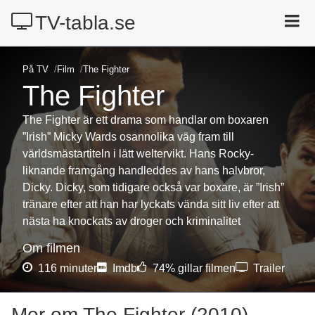
TV-tabla.se
Idag på TV
På TV
Film
The Fighter
Radio
The Fighter
Kanaler
The Fighter är ett drama som handlar om boxaren
Film
”Irish” Micky Wards osannolika väg fram till
världsmästartiteln i lätt weltervikt. Hans Rocky-
Sport
liknande framgång handleddes av hans halvbror,
Streaming
Dicky. Dicky, som tidigare också var boxare, är ”Irish”
tränare efter att han har lyckats vända sitt liv efter att
Sök
nästa ha knockats av droger och kriminalitet
Om filmen
116 minuter
Imdb
74% gillar filmen
Trailer
Mer om The Fighter (2010)