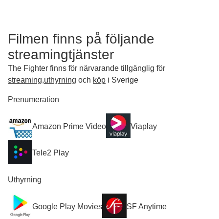
Filmen finns på följande
streamingtjänster
The Fighter finns för närvarande tillgänglig för
streaming
,
uthyrning
och
köp
i Sverige
Prenumeration
Amazon Prime Video
Viaplay
Tele2 Play
Uthyrning
Google Play Movies
SF Anytime