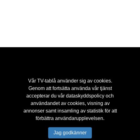
Vår
TV-tablå
använder sig av cookies.
Genom att fortsätta använda vår tjänst
accepterar du vår
dataskyddspolicy
och
Hem
Populärt
Streaming
Kontakt
Tv-tips
användandet av cookies, visning av
Dataskyddspolicy
annonser samt insamling av statistik för att
förbättra användarupplevelsen.
Jag godkänner